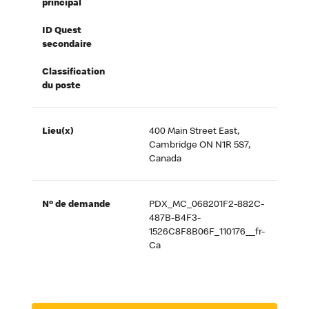
principal
ID Quest
secondaire
Classification
du poste
Lieu(x)
400 Main Street East,
Cambridge ON N1R 5S7,
Canada
Nº de demande
PDX_MC_068201F2-882C-
487B-B4F3-
1526C8F8B06F_110176__fr-
Ca