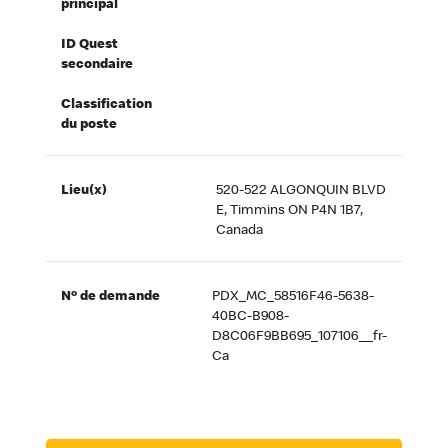
principal
ID Quest
secondaire
Classification
du poste
Lieu(x)
520-522 ALGONQUIN BLVD
E, Timmins ON P4N 1B7,
Canada
Nº de demande
PDX_MC_58516F46-5638-
40BC-B908-
D8C06F9BB695_107106__fr-
Ca