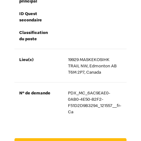
principal
ID Quest
secondaire
Classification
du poste
Lieu(x)
19929 MASKEKOSIHK
TRAIL NW, Edmonton AB
T6M 2P7, Canada
Nº de demande
PDX_MC_6AC9EAE0-
0AB0-4E50-82F2-
F51D2D9B3294_121557__fr-
Ca