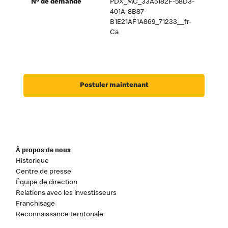
Nº de demande
PDX_MC_33A5182F-58D3-
401A-8B87-
B1E21AF1A869_71233__fr-
Ca
Postuler maintenant
À propos de nous
Historique
Centre de presse
Équipe de direction
Relations avec les investisseurs
Franchisage
Reconnaissance territoriale