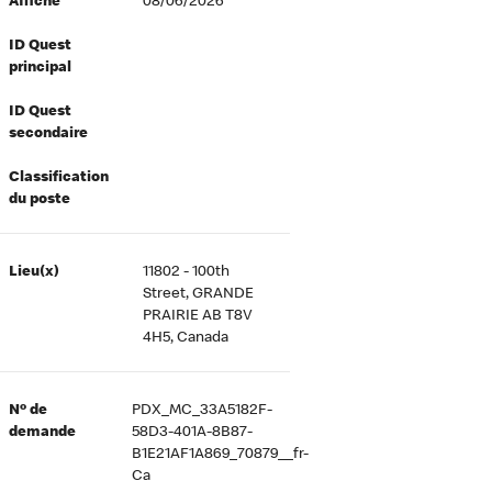
Affiché
08/06/2026
ID Quest
principal
ID Quest
secondaire
Classification
du poste
Lieu(x)
11802 - 100th
Street, GRANDE
PRAIRIE AB T8V
4H5, Canada
Nº de
PDX_MC_33A5182F-
demande
58D3-401A-8B87-
B1E21AF1A869_70879__fr-
Ca