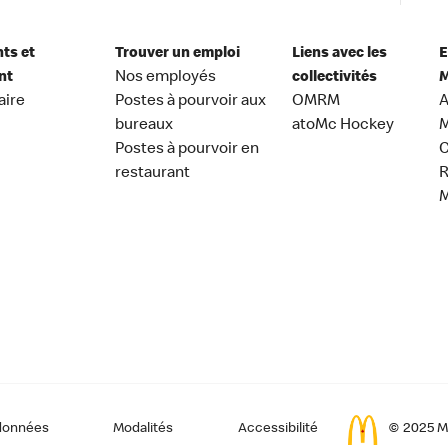
nts et
Trouver un emploi
Liens avec les
E
nt
Nos employés
collectivités
M
aire
Postes à pourvoir aux
OMRM
A
bureaux
atoMc Hockey
M
Postes à pourvoir en
C
restaurant
données
Modalités
Accessibilité
© 2025 Mc