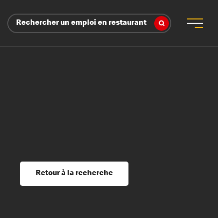
Rechercher un emploi en restaurant
 d’employeur
s sociaux, récompenses et reconnaissance
é
ssage et perfectionnement
s du savoir
Retour à la recherche