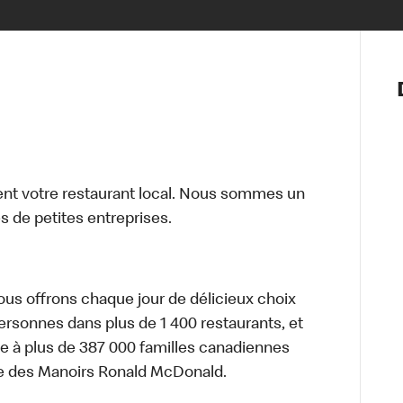
Notre vis
Nos princ
Valeurs
Diversité,
En route 
Santé et s
t votre restaurant local. Nous sommes un
Accommo
 de petites entreprises.
nous offrons chaque jour de délicieux choix
personnes dans plus de 1 400 restaurants, et
e à plus de 387 000 familles canadiennes
re des Manoirs Ronald McDonald.