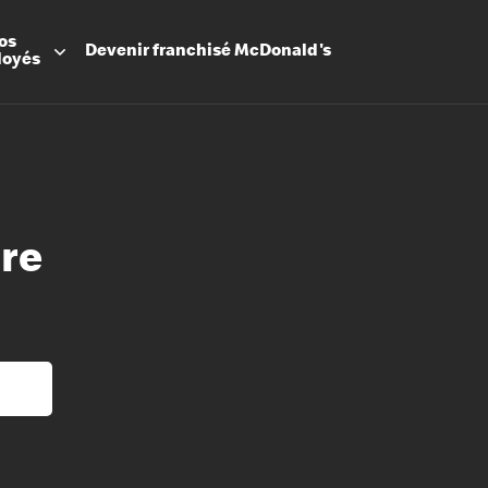
os
Devenir
franchisé
McDonald's
loyés
re
Promesse
Avantage
Flexibilit
Apprenti
Les Arche