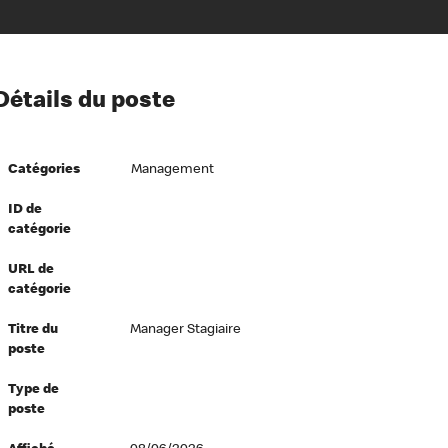
ion à l’égard de nos employés
Détails du poste
ipes directeurs
 équité et inclusion
Catégories
Management
vers le succès
écurité au travail
ID de
catégorie
dements
URL de
catégorie
Titre du
Manager Stagiaire
poste
Type de
poste