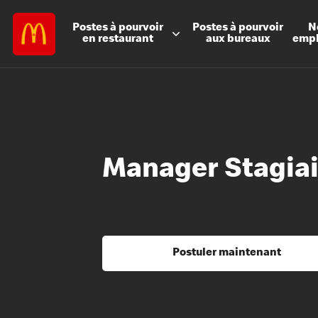
Postes à
pourvoir
Postes à
pourvoir
N
en restaurant
aux bureaux
emp
Manager Stagiai
Postuler maintenant