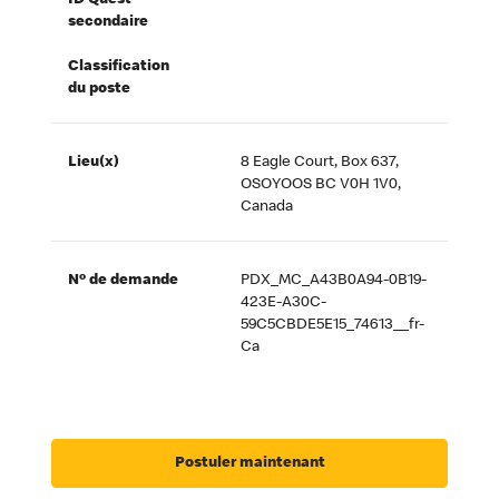
ID Quest
secondaire
Classification
du poste
Lieu(x)
8 Eagle Court, Box 637,
OSOYOOS BC V0H 1V0,
Canada
Nº de demande
PDX_MC_A43B0A94-0B19-
423E-A30C-
59C5CBDE5E15_74613__fr-
Ca
Postuler maintenant