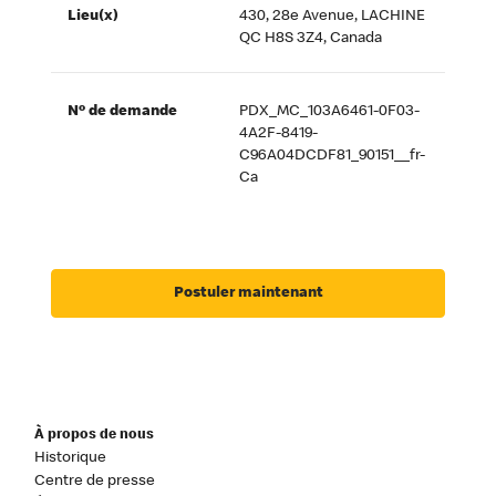
Lieu(x)
430, 28e Avenue, LACHINE
QC H8S 3Z4, Canada
Nº de demande
PDX_MC_103A6461-0F03-
4A2F-8419-
C96A04DCDF81_90151__fr-
Ca
Postuler maintenant
À propos de nous
Historique
Centre de presse