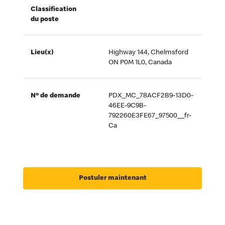
Classification
du poste
Lieu(x)
Highway 144, Chelmsford
ON P0M 1L0, Canada
Nº de demande
PDX_MC_78ACF2B9-13D0-
46EE-9C9B-
792260E3FE67_97500__fr-
Ca
Postuler maintenant