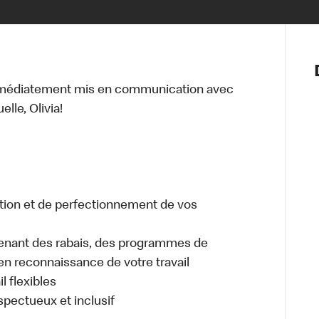
Notre vis
Nos princ
mmédiatement mis en communication avec
Valeurs
lle, Olivia!
Diversité,
En route 
Santé et s
Accommo
tion et de perfectionnement de vos
enant des rabais, des programmes de
en reconnaissance de votre travail
l flexibles
espectueux et inclusif