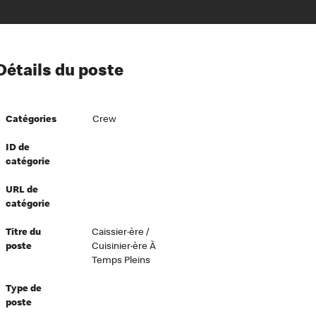
ion à l’égard de nos employés
Détails du poste
ipes directeurs
 équité et inclusion
Catégories
Crew
vers le succès
écurité au travail
ID de
catégorie
dements
URL de
catégorie
Titre du
Caissier·ère /
poste
Cuisinier·ère À
Temps Pleins
Type de
poste