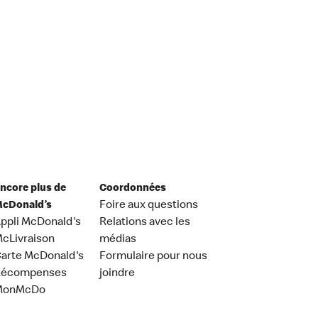
ncore plus de
Coordonnées
cDonald’s
Foire aux questions
ppli McDonald's
Relations avec les
cLivraison
médias
arte McDonald's
Formulaire pour nous
Récompenses
joindre
MonMcDo