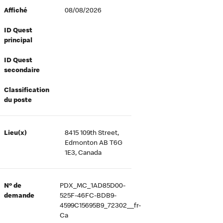
Affiché
08/08/2026
ID Quest
principal
ID Quest
secondaire
Classification
du poste
Lieu(x)
8415 109th Street,
Edmonton AB T6G
1E3, Canada
Nº de
PDX_MC_1AD85D00-
demande
525F-46FC-BDB9-
4599C15695B9_72302__fr-
Ca