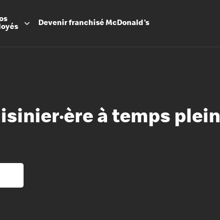
os
Devenir
franchisé
McDonald's
loyés
uisinier·ère à temps plei
Promesse
Avantage
Flexibilit
Apprenti
Les Arche