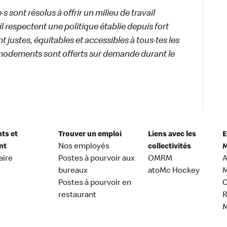
 sont résolus à offrir un milieu de travail
ail respectent une politique établie depuis fort
 justes, équitables et accessibles à tous·tes les
modements sont offerts sur demande durant le
nts et
Trouver un emploi
Liens avec les
E
nt
Nos employés
collectivités
M
aire
Postes à pourvoir aux
OMRM
A
bureaux
atoMc Hockey
M
Postes à pourvoir en
C
restaurant