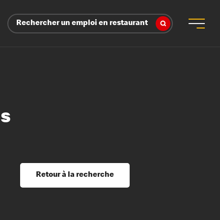
Rechercher un emploi en restaurant
ns
 d’employeur
s sociaux, récompenses et reconnaissance
é
ssage et perfectionnement
s du savoir
Retour à la recherche