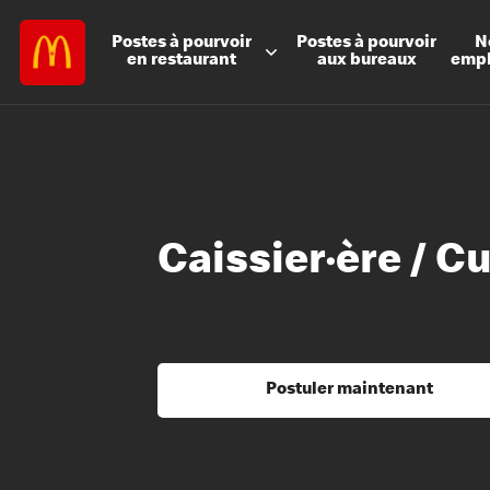
Postes à
pourvoir
Postes à
pourvoir
N
en restaurant
aux bureaux
emp
Caissier·ère / C
Postuler maintenant