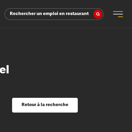
Rechercher un emploi en restaurant
el
 d’employeur
s sociaux, récompenses et reconnaissance
é
ssage et perfectionnement
s du savoir
Retour à la recherche