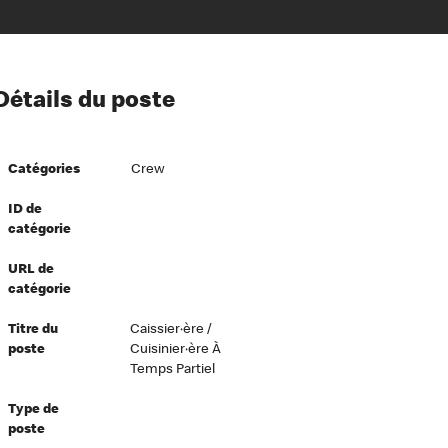
ion à l’égard de nos employés
Détails du poste
ipes directeurs
 équité et inclusion
Catégories
Crew
vers le succès
écurité au travail
ID de
catégorie
dements
URL de
catégorie
Titre du
Caissier·ère /
poste
Cuisinier·ère À
Temps Partiel
Type de
poste