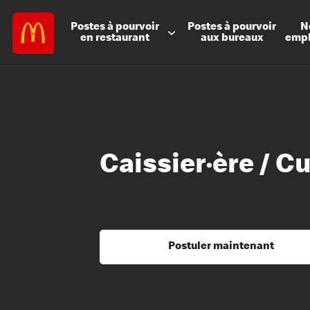
Postes à
pourvoir
Postes à
pourvoir
N
en restaurant
aux bureaux
emp
Caissier·ère / Cu
Postuler maintenant