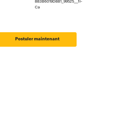
883B6019D881_99525__fr-
Ca
Postuler maintenant