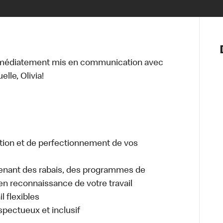
Notre vis
Nos princ
mmédiatement mis en communication avec
Valeurs
lle, Olivia!
Diversité,
En route 
Santé et s
Accommo
tion et de perfectionnement de vos
enant des rabais, des programmes de
en reconnaissance de votre travail
l flexibles
espectueux et inclusif