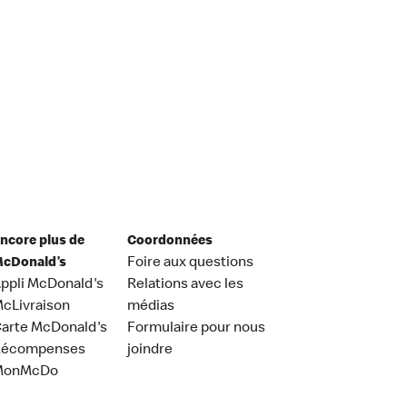
ncore plus de
Coordonnées
cDonald’s
Foire aux questions
ppli McDonald's
Relations avec les
cLivraison
médias
arte McDonald's
Formulaire pour nous
Récompenses
joindre
MonMcDo