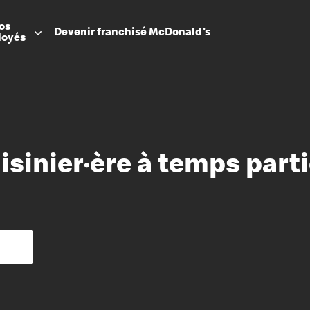
os
Devenir
franchisé
McDonald's
loyés
isinier·ère à temps parti
Promesse
Avantage
Flexibilit
Apprenti
Les Arche