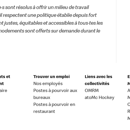
 sont résolus à offrir un milieu de travail
ail respectent une politique établie depuis fort
 justes, équitables et accessibles à tous·tes les
modements sont offerts sur demande durant le
nts et
Trouver un emploi
Liens avec les
E
nt
Nos employés
collectivités
M
aire
Postes à pourvoir aux
OMRM
A
bureaux
atoMc Hockey
M
Postes à pourvoir en
C
restaurant