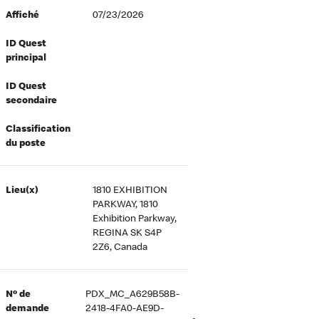
Affiché
07/23/2026
ID Quest
principal
ID Quest
secondaire
Classification
du poste
Lieu(x)
1810 EXHIBITION
PARKWAY, 1810
Exhibition Parkway,
REGINA SK S4P
2Z6, Canada
Nº de
PDX_MC_A629B58B-
demande
2418-4FA0-AE9D-