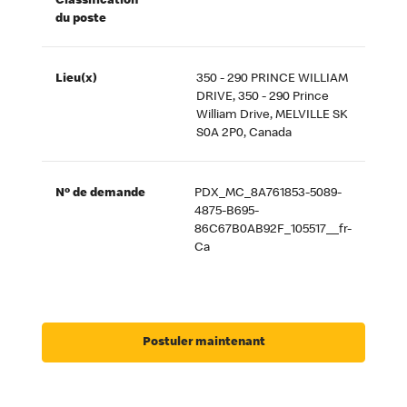
Classification
du poste
Lieu(x)
350 - 290 PRINCE WILLIAM
DRIVE, 350 - 290 Prince
William Drive, MELVILLE SK
S0A 2P0, Canada
Nº de demande
PDX_MC_8A761853-5089-
4875-B695-
86C67B0AB92F_105517__fr-
Ca
Postuler maintenant