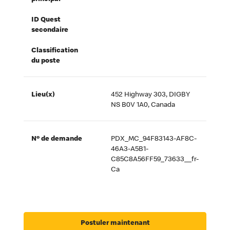
ID Quest
secondaire
Classification
du poste
Lieu(x)
452 Highway 303, DIGBY
NS B0V 1A0, Canada
Nº de demande
PDX_MC_94F83143-AF8C-
46A3-A5B1-
C85C8A56FF59_73633__fr-
Ca
Postuler maintenant