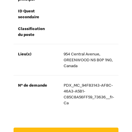
ID Quest
secondaire
Classification
du poste
Lieu(x)
954 Central Avenue,
GREENWOOD NS B0P 1N0,
Canada
Nº de demande
PDX_MC_94F83143-AF8C-
46A3-A5B1-
C85C8A56FF59_73636__fr-
Ca