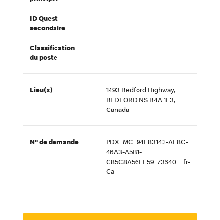
ID Quest
secondaire
Classification
du poste
Lieu(x)
1493 Bedford Highway,
BEDFORD NS B4A 1E3,
Canada
Nº de demande
PDX_MC_94F83143-AF8C-
46A3-A5B1-
C85C8A56FF59_73640__fr-
Ca