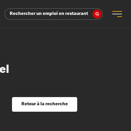
Rechercher un emploi en restaurant
el
 d’employeur
s sociaux, récompenses et reconnaissance
é
ssage et perfectionnement
s du savoir
Retour à la recherche