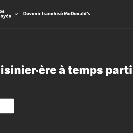
os
Devenir
franchisé
McDonald's
loyés
isinier·ère à temps parti
Promesse
Avantage
Flexibilit
Apprenti
Les Arche