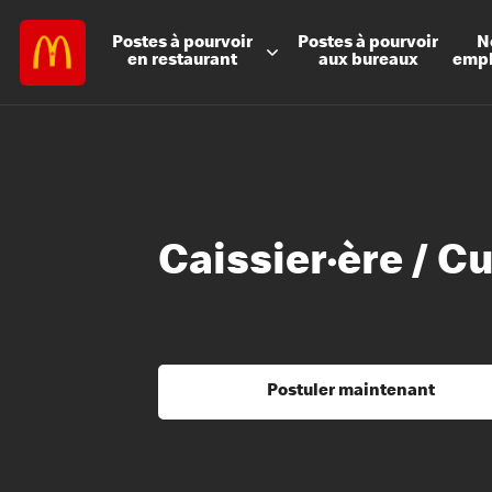
Postes à
pourvoir
Postes à
pourvoir
N
en restaurant
aux bureaux
emp
Caissier·ère / Cu
Postuler maintenant