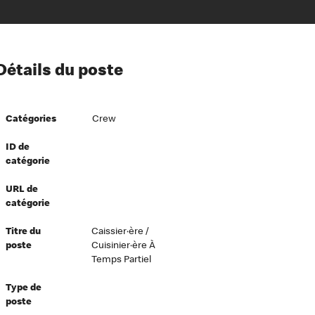
ion à l’égard de nos employés
Détails du poste
ipes directeurs
 équité et inclusion
Catégories
Crew
vers le succès
écurité au travail
ID de
catégorie
dements
URL de
catégorie
Titre du
Caissier·ère /
poste
Cuisinier·ère À
Temps Partiel
Type de
poste