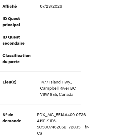
Affiché
07/23/2026
ID Quest
principal
ID Quest
secondaire
Classification
du poste
Lieu(x)
1477 Island Hwy.,
Campbell River BC
V9W 8E5, Canada
Nº de
PDX_MC_551AA409-0F36-
demande
419E-91F6-
5C58C746205B_72835__fr-
Ca