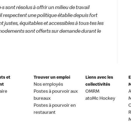
 sont résolus à offrir un milieu de travail
ail respectent une politique établie depuis fort
 justes, équitables et accessibles à tous·tes les
modements sont offerts sur demande durant le
nts et
Trouver un emploi
Liens avec les
E
nt
Nos employés
collectivités
M
aire
Postes à pourvoir aux
OMRM
A
bureaux
atoMc Hockey
M
Postes à pourvoir en
C
restaurant