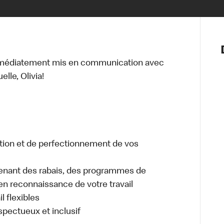
Notre vis
Nos princ
mmédiatement mis en communication avec
Valeurs
lle, Olivia!
Diversité,
En route 
Santé et s
Accommo
tion et de perfectionnement de vos
enant des rabais, des programmes de
en reconnaissance de votre travail
l flexibles
espectueux et inclusif