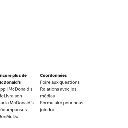
ncore plus de
Coordonnées
cDonald’s
Foire aux questions
ppli McDonald's
Relations avec les
cLivraison
médias
arte McDonald's
Formulaire pour nous
Récompenses
joindre
MonMcDo