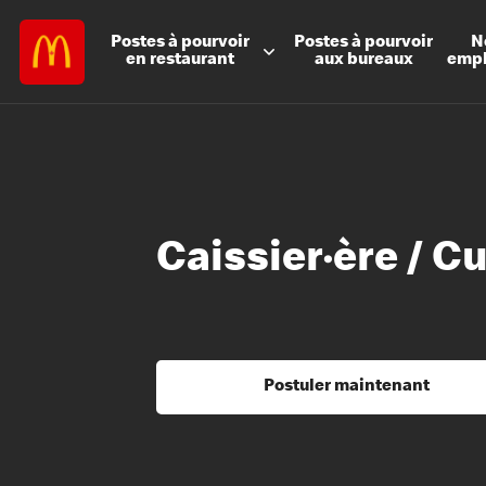
Postes à
pourvoir
Postes à
pourvoir
N
en restaurant
aux bureaux
emp
Caissier·ère / Cu
Postuler maintenant