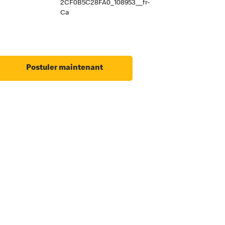
2CF0B5C28FA0_108953__fr-
Ca
Postuler maintenant