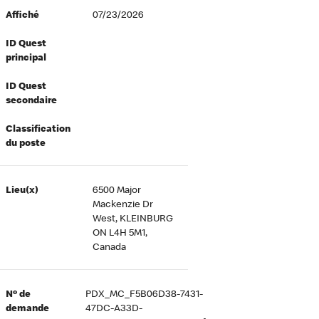
Affiché
07/23/2026
ID Quest
principal
ID Quest
secondaire
Classification
du poste
Lieu(x)
6500 Major
Mackenzie Dr
West, KLEINBURG
ON L4H 5M1,
Canada
Nº de
PDX_MC_F5B06D38-7431-
demande
47DC-A33D-