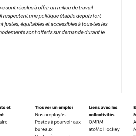
 sont résolus à offrir un milieu de travail
ail respectent une politique établie depuis fort
 justes, équitables et accessibles à tous·tes les
modements sont offerts sur demande durant le
nts et
Trouver un emploi
Liens avec les
E
nt
Nos employés
collectivités
M
aire
Postes à pourvoir aux
OMRM
A
bureaux
atoMc Hockey
M