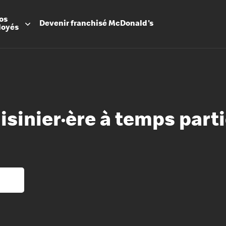
os
Devenir
franchisé
McDonald's
loyés
isinier·ère à temps parti
Promesse
Avantage
Flexibilit
Apprenti
Les Arche