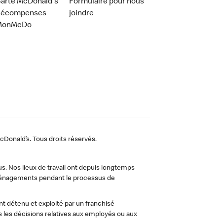
arte McDonald's
Formulaire pour nous
Récompenses
joindre
MonMcDo
Donald’s. Tous droits réservés.
us. Nos lieux de travail ont depuis longtemps
 aménagements pendant le processus de
t détenu et exploité par un franchisé
les décisions relatives aux employés ou aux