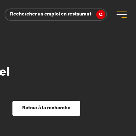
Rechercher un emploi en restaurant
el
 d’employeur
s sociaux, récompenses et reconnaissance
é
ssage et perfectionnement
s du savoir
Retour à la recherche