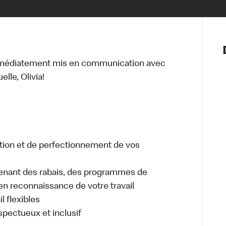
Notre vis
Nos princ
mmédiatement mis en communication avec
Valeurs
lle, Olivia!
Diversité,
En route 
Santé et s
Accommo
tion et de perfectionnement de vos
enant des rabais, des programmes de
en reconnaissance de votre travail
l flexibles
espectueux et inclusif