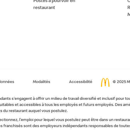
Postes à pourvoir en
C
restaurant
données
Modalités
Accessibilité
© 2025 Mc
ts s'engagent à offrir un milieu de travail diversifié et inclusif pour to
, équitables et accessibles à tous les employés et futurs employés. Des
s du restaurant auquel vous postulez.
tionnez, l'emploi pour lequel vous postulez peut être dans un restauran
s franchisés sont des employeurs indépendants responsables de toutes 