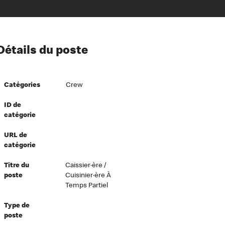
ion à l’égard de nos employés
Détails du poste
ipes directeurs
 équité et inclusion
Catégories
Crew
vers le succès
écurité au travail
ID de
catégorie
dements
URL de
catégorie
Titre du
Caissier·ère /
poste
Cuisinier·ère À
Temps Partiel
Type de
poste