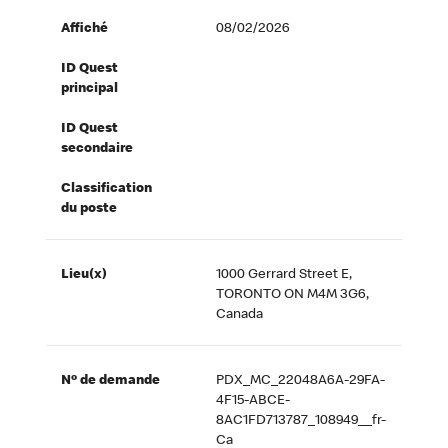
Affiché
08/02/2026
ID Quest
principal
ID Quest
secondaire
Classification
du poste
Lieu(x)
1000 Gerrard Street E,
TORONTO ON M4M 3G6,
Canada
Nº de demande
PDX_MC_22048A6A-29FA-
4F15-ABCE-
8AC1FD713787_108949__fr-
Ca