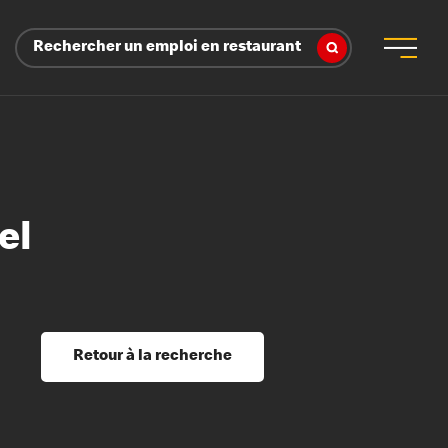
Rechercher un emploi en restaurant
el
 d’employeur
s sociaux, récompenses et reconnaissance
é
ssage et perfectionnement
s du savoir
Retour à la recherche