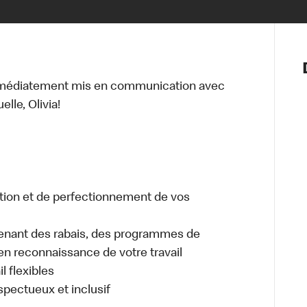
Notre vis
Nos princ
mmédiatement mis en communication avec
Valeurs
lle, Olivia!
Diversité,
En route 
Santé et s
Accommo
tion et de perfectionnement de vos
enant des rabais, des programmes de
en reconnaissance de votre travail
l flexibles
espectueux et inclusif