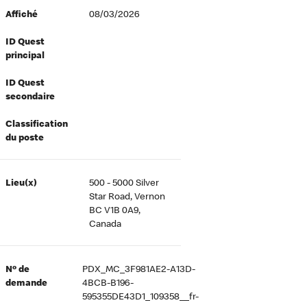
Affiché
08/03/2026
ID Quest
principal
ID Quest
secondaire
Classification
du poste
Lieu(x)
500 - 5000 Silver
Star Road, Vernon
BC V1B 0A9,
Canada
Nº de
PDX_MC_3F981AE2-A13D-
demande
4BCB-B196-
595355DE43D1_109358__fr-