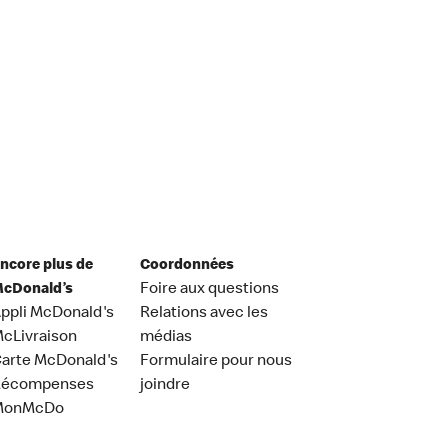
ncore plus de
Coordonnées
cDonald’s
Foire aux questions
ppli McDonald's
Relations avec les
cLivraison
médias
arte McDonald's
Formulaire pour nous
Récompenses
joindre
MonMcDo