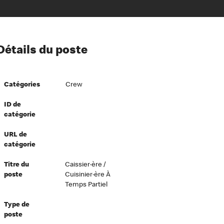
ion à l’égard de nos employés
Détails du poste
ipes directeurs
 équité et inclusion
Catégories
Crew
vers le succès
écurité au travail
ID de
catégorie
dements
URL de
catégorie
Titre du
Caissier·ère /
poste
Cuisinier·ère À
Temps Partiel
Type de
poste