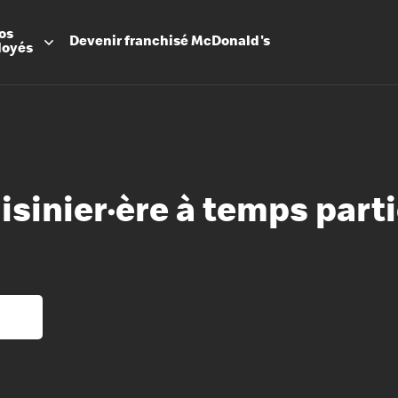
os
Devenir
franchisé
McDonald's
loyés
isinier·ère à temps parti
Promesse
Avantage
Flexibilit
Apprenti
Les Arche