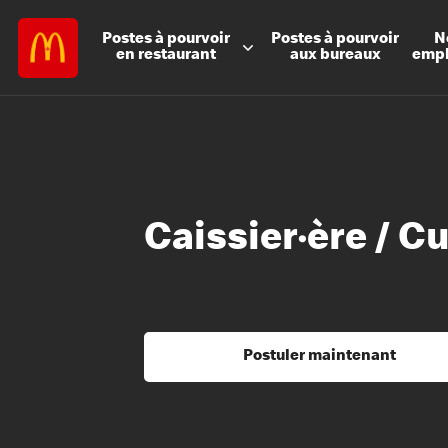
Postes à
pourvoir
Postes à
pourvoir
N
en restaurant
aux bureaux
emp
Caissier·ère / Cu
Postuler maintenant