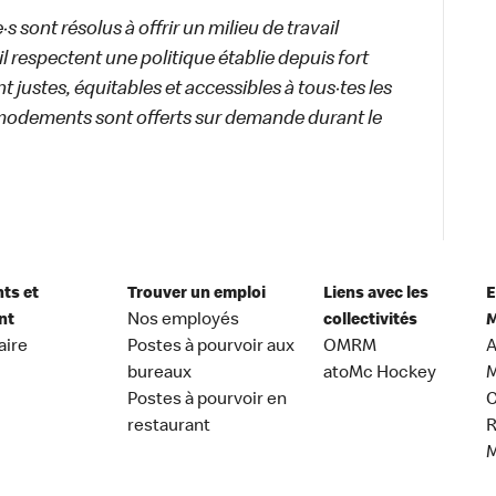
 sont résolus à offrir un milieu de travail
ail respectent une politique établie depuis fort
 justes, équitables et accessibles à tous·tes les
modements sont offerts sur demande durant le
nts et
Trouver un emploi
Liens avec les
E
nt
Nos employés
collectivités
M
aire
Postes à pourvoir aux
OMRM
A
bureaux
atoMc Hockey
M
Postes à pourvoir en
C
restaurant