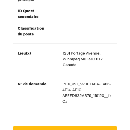
ID Quest
secondaire
Classification
du poste
Lieu(x)
1251 Portage Avenue,
Winnipeg MB R3G 0T7,
Canada
Nº de demande
PDX_MC_923F7AB4-F466-
4F14-AE1C-
AEEFD832AB79_119120__fr-
Ca