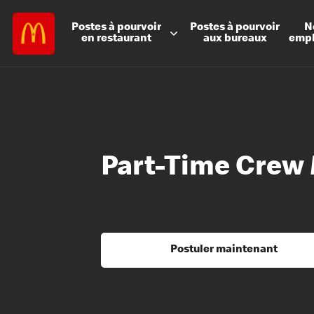
Postes à
pourvoir
Postes à
pourvoir
N
en restaurant
aux bureaux
emp
Part-Time Crew
Postuler maintenant