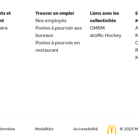
nts et
Trouver un emploi
Liens avec les
E
nt
Nos employés
collectivités
M
aire
Postes à pourvoir aux
OMRM
A
bureaux
atoMc Hockey
M
Postes à pourvoir en
C
restaurant
données
Modalités
Accessibilité
© 2025 Mc