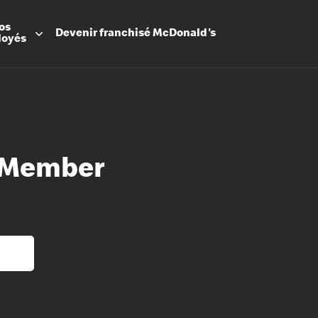
os
Devenir
franchisé
McDonald's
loyés
 Member
Promesse
Avantage
Flexibilit
Apprenti
Les Arche