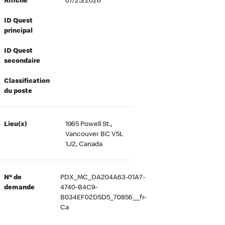
Affiché
07/25/2026
ID Quest
principal
ID Quest
secondaire
Classification
du poste
Lieu(x)
1965 Powell St.,
Vancouver BC V5L
1J2, Canada
Nº de
PDX_MC_DA204A63-01A7-
demande
4740-B4C9-
B034EF02D5D5_70856__fr-
Ca