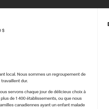
Notre vis
Nos princ
0 $
Valeurs
Diversité,
En route 
Santé et s
Accommo
ant local. Nous sommes un regroupement de
travaillent dur.
nous servons chaque jour de délicieux choix à
 plus de 1 400 établissements, ou que nous
familles canadiennes ayant un enfant malade