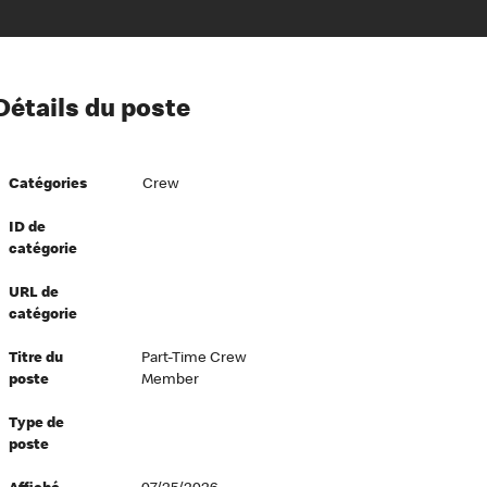
ion à l’égard de nos employés
Détails du poste
ipes directeurs
 équité et inclusion
Catégories
Crew
vers le succès
écurité au travail
ID de
catégorie
dements
URL de
catégorie
Titre du
Part-Time Crew
poste
Member
Type de
poste