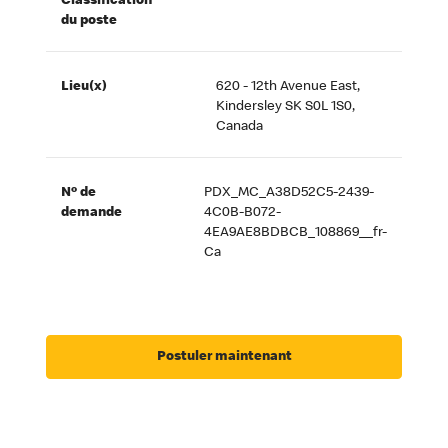
Classification
du poste
Lieu(x)
620 - 12th Avenue East,
Kindersley SK S0L 1S0,
Canada
Nº de
PDX_MC_A38D52C5-2439-
demande
4C0B-B072-
4EA9AE8BDBCB_108869__fr-
Ca
Postuler maintenant