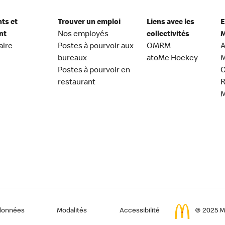
nts et
Trouver un emploi
Liens avec les
E
nt
Nos employés
collectivités
M
aire
Postes à pourvoir aux
OMRM
A
bureaux
atoMc Hockey
M
Postes à pourvoir en
C
restaurant
données
Modalités
Accessibilité
© 2025 Mc