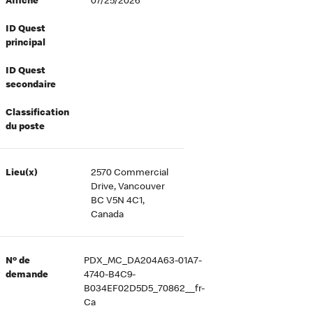
Affiché
07/25/2026
ID Quest
principal
ID Quest
secondaire
Classification
du poste
Lieu(x)
2570 Commercial
Drive, Vancouver
BC V5N 4C1,
Canada
Nº de
PDX_MC_DA204A63-01A7-
demande
4740-B4C9-
B034EF02D5D5_70862__fr-
Ca