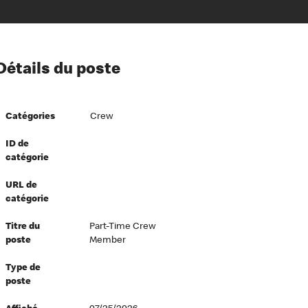
ion à l’égard de nos employés
Détails du poste
ipes directeurs
 équité et inclusion
Catégories
Crew
vers le succès
écurité au travail
ID de
catégorie
dements
URL de
catégorie
Titre du
Part-Time Crew
poste
Member
Type de
poste