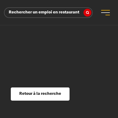
Rechercher un emploi en restaurant
 d’employeur
s sociaux, récompenses et reconnaissance
é
ssage et perfectionnement
s du savoir
Retour à la recherche