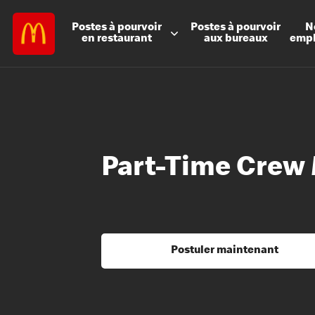
Postes à
pourvoir
Postes à
pourvoir
N
en restaurant
aux bureaux
emp
Part-Time Crew
Postuler maintenant