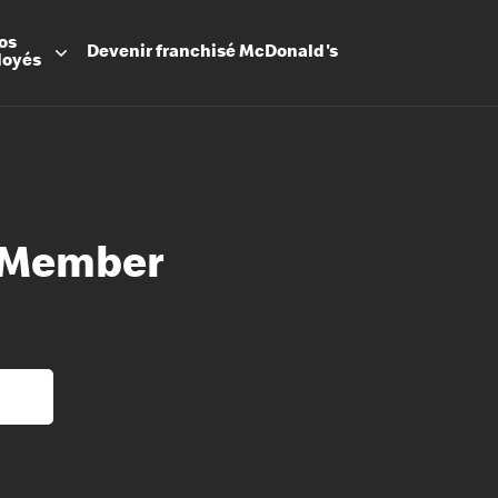
os
Devenir
franchisé
McDonald's
loyés
 Member
Promesse
Avantage
Flexibilit
Apprenti
Les Arche