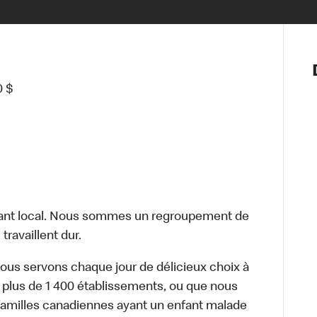
Notre vis
Nos princ
0 $
Valeurs
Diversité,
En route 
Santé et s
Accommo
ant local. Nous sommes un regroupement de
travaillent dur.
nous servons chaque jour de délicieux choix à
 plus de 1 400 établissements, ou que nous
familles canadiennes ayant un enfant malade