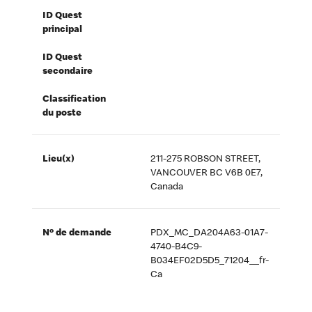
ID Quest
principal
ID Quest
secondaire
Classification
du poste
Lieu(x)
211-275 ROBSON STREET,
VANCOUVER BC V6B 0E7,
Canada
Nº de demande
PDX_MC_DA204A63-01A7-
4740-B4C9-
B034EF02D5D5_71204__fr-
Ca