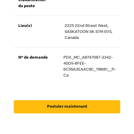
Classification
du poste
Lieu(x)
2225 22nd Street West,
SASKATOON SK S7M 0V5,
Canada
Nº de demande
PDX_MC_A8747087-3342-
40D5-8FEE-
6C55A3EAAC9C_119081__fr-
Ca
Postuler maintenant