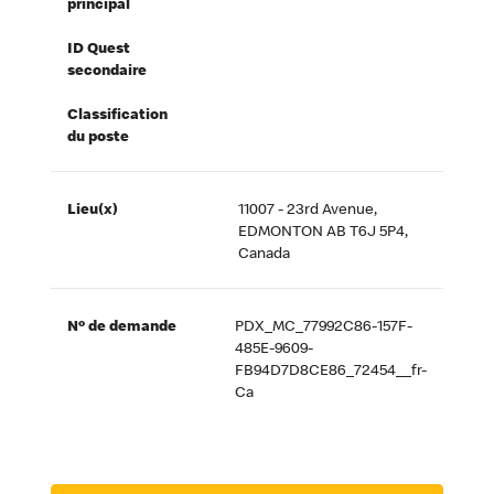
principal
ID Quest
secondaire
Classification
du poste
Lieu(x)
11007 - 23rd Avenue,
EDMONTON AB T6J 5P4,
Canada
Nº de demande
PDX_MC_77992C86-157F-
485E-9609-
FB94D7D8CE86_72454__fr-
Ca