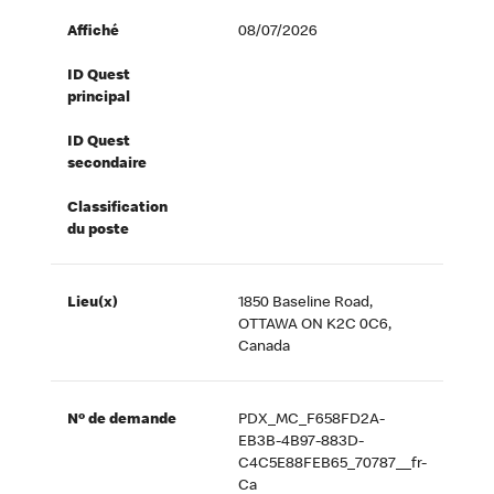
Affiché
08/07/2026
ID Quest
principal
ID Quest
secondaire
Classification
du poste
Lieu(x)
1850 Baseline Road,
OTTAWA ON K2C 0C6,
Canada
Nº de demande
PDX_MC_F658FD2A-
EB3B-4B97-883D-
C4C5E88FEB65_70787__fr-
Ca