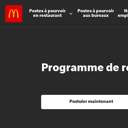
Postes à
pourvoir
Postes à
pourvoir
N
en restaurant
aux bureaux
emp
Programme de ré
Postuler maintenant