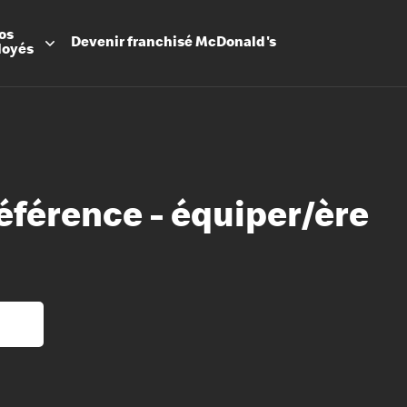
os
Devenir
franchisé
McDonald's
loyés
férence - équiper/ère
Promesse
Avantage
Flexibilit
Apprenti
Les Arche