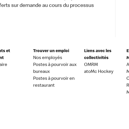
erts sur demande au cours du processus
nts et
Trouver un emploi
Liens avec les
E
nt
Nos employés
collectivités
M
aire
Postes à pourvoir aux
OMRM
A
bureaux
atoMc Hockey
M
Postes à pourvoir en
C
restaurant