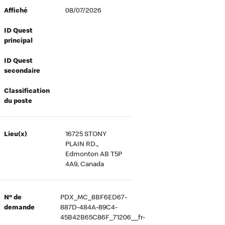
Affiché
08/07/2026
ID Quest
principal
ID Quest
secondaire
Classification
du poste
Lieu(x)
16725 STONY
PLAIN RD.,
Edmonton AB T5P
4A9, Canada
Nº de
PDX_MC_8BF6ED67-
demande
887D-484A-89C4-
45B42B65C86F_71206__fr-