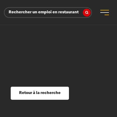
Rechercher un emploi en restaurant
 d’employeur
s sociaux, récompenses et reconnaissance
é
ssage et perfectionnement
s du savoir
Retour à la recherche