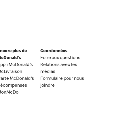
ncore plus de
Coordonnées
cDonald’s
Foire aux questions
ppli McDonald's
Relations avec les
cLivraison
médias
arte McDonald's
Formulaire pour nous
Récompenses
joindre
MonMcDo