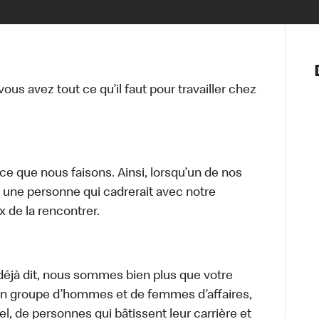
Notre vis
Nos princ
us avez tout ce qu’il faut pour travailler chez
Valeurs
Diversité,
En route 
Santé et s
Accommo
 que nous faisons. Ainsi, lorsqu’un de nos
 une personne qui cadrerait avec notre
 de la rencontrer.
éjà dit, nous sommes bien plus que votre
 un groupe d’hommes et de femmes d’affaires,
iel, de personnes qui bâtissent leur carrière et