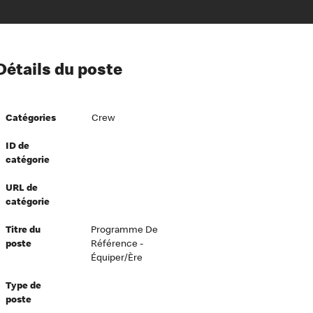
ion à l’égard de nos employés
Détails du poste
ipes directeurs
 équité et inclusion
Catégories
Crew
vers le succès
écurité au travail
ID de
catégorie
dements
URL de
catégorie
Titre du
Programme De
poste
Référence -
Équiper/ère
Type de
poste