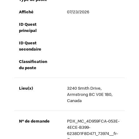
Type de poste
Affiché
07/23/2026
ID Quest
principal
ID Quest
secondaire
Classification
du poste
Lieu(x)
3240 Smith Drive,
Armstrong BC V0E 1B0,
Canada
Nº de demande
PDX_MC_4D959FCA-053E-
4ECE-B399-
6238D1F8D471_73974__fr-