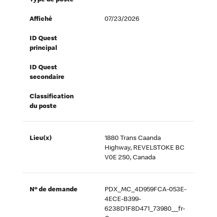
Type de poste
Affiché
07/23/2026
ID Quest
principal
ID Quest
secondaire
Classification
du poste
Lieu(x)
1880 Trans Caanda
Highway, REVELSTOKE BC
V0E 2S0, Canada
Nº de demande
PDX_MC_4D959FCA-053E-
4ECE-B399-
6238D1F8D471_73980__fr-