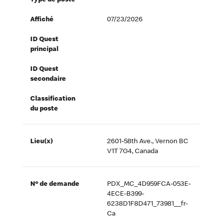
Type de poste
Affiché
07/23/2026
ID Quest
principal
ID Quest
secondaire
Classification
du poste
Lieu(x)
2601-58th Ave., Vernon BC
V1T 7G4, Canada
Nº de demande
PDX_MC_4D959FCA-053E-
4ECE-B399-
6238D1F8D471_73981__fr-
Ca