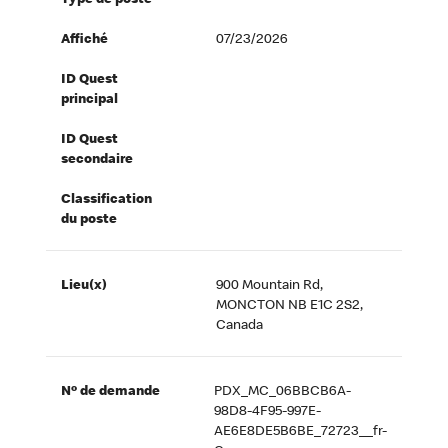
Type de poste
Affiché
07/23/2026
ID Quest
principal
ID Quest
secondaire
Classification
du poste
Lieu(x)
900 Mountain Rd,
MONCTON NB E1C 2S2,
Canada
Nº de demande
PDX_MC_06BBCB6A-
98D8-4F95-997E-
AE6E8DE5B6BE_72723__fr-