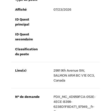
Type de poste
Affiché
07/23/2026
ID Quest
principal
ID Quest
secondaire
Classification
du poste
Lieu(x)
2991 9th Avenue SW,
SALMON ARM BC V1E 0C3,
Canada
Nº de demande
PDX_MC_4D959FCA-053E-
4ECE-B399-
6238D1F8D471_97949__fr-