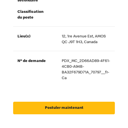
secondaire
Classification
du poste
Lieu(x)
12, 1re Avenue Est, AMOS
QC J9T 1H3, Canada
Nº de demande
PDX_MC_2D66AD89-4F61-
4CB0-A94B-
BA32F679D71A_70797__fr-
Ca
Postuler maintenant