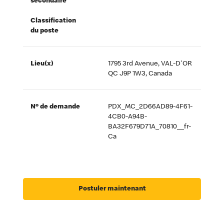
secondaire
Classification
du poste
Lieu(x)
1795 3rd Avenue, VAL-D'OR
QC J9P 1W3, Canada
Nº de demande
PDX_MC_2D66AD89-4F61-
4CB0-A94B-
BA32F679D71A_70810__fr-
Ca
Postuler maintenant