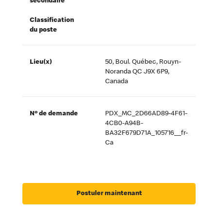
secondaire
Classification
du poste
Lieu(x)
50, Boul. Québec, Rouyn-
Noranda QC J9X 6P9,
Canada
Nº de demande
PDX_MC_2D66AD89-4F61-
4CB0-A94B-
BA32F679D71A_105716__fr-
Ca
Postuler maintenant