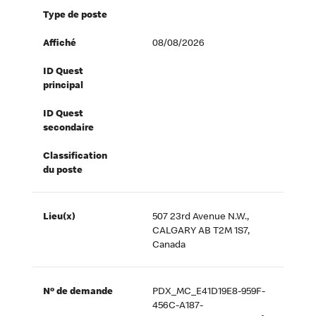
Type de poste
Affiché
08/08/2026
ID Quest
principal
ID Quest
secondaire
Classification
du poste
Lieu(x)
507 23rd Avenue N.W.,
CALGARY AB T2M 1S7,
Canada
Nº de demande
PDX_MC_E41D19E8-959F-
456C-A187-