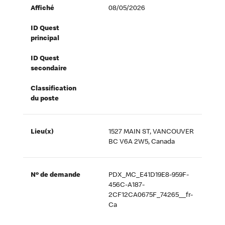
Affiché
08/05/2026
ID Quest
principal
ID Quest
secondaire
Classification
du poste
Lieu(x)
1527 MAIN ST, VANCOUVER
BC V6A 2W5, Canada
Nº de demande
PDX_MC_E41D19E8-959F-
456C-A187-
2CF12CA0675F_74265__fr-
Ca