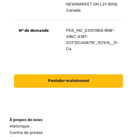
NEWMARKET ON L3Y 8W8,
Canada
Nº de demande
PDX_MC_E41D19E8-959F-
456C-A187-
2CF12CA0675F_107414__fr-
Ca
Postuler maintenant
À propos de nous
Historique
Centre de presse