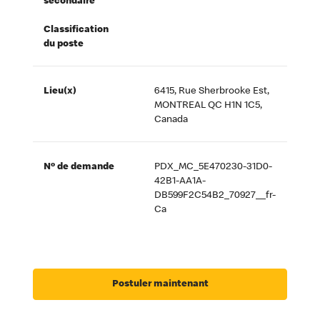
secondaire
Classification
du poste
Lieu(x)
6415, Rue Sherbrooke Est,
MONTREAL QC H1N 1C5,
Canada
Nº de demande
PDX_MC_5E470230-31D0-
42B1-AA1A-
DB599F2C54B2_70927__fr-
Ca
Postuler maintenant