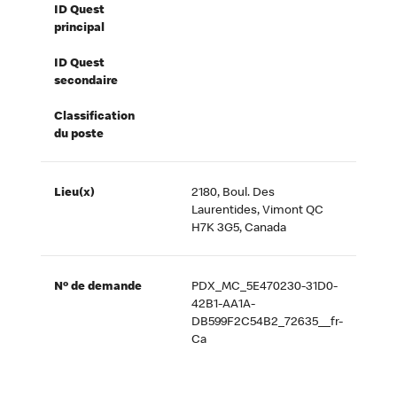
ID Quest
principal
ID Quest
secondaire
Classification
du poste
Lieu(x)
2180, Boul. Des
Laurentides, Vimont QC
H7K 3G5, Canada
Nº de demande
PDX_MC_5E470230-31D0-
42B1-AA1A-
DB599F2C54B2_72635__fr-
Ca