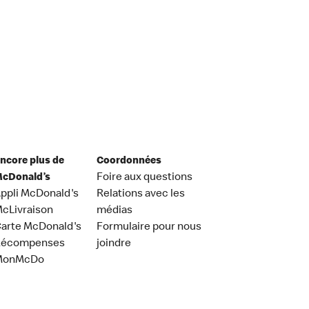
ncore plus de
Coordonnées
cDonald’s
Foire aux questions
ppli McDonald's
Relations avec les
cLivraison
médias
arte McDonald's
Formulaire pour nous
Récompenses
joindre
MonMcDo