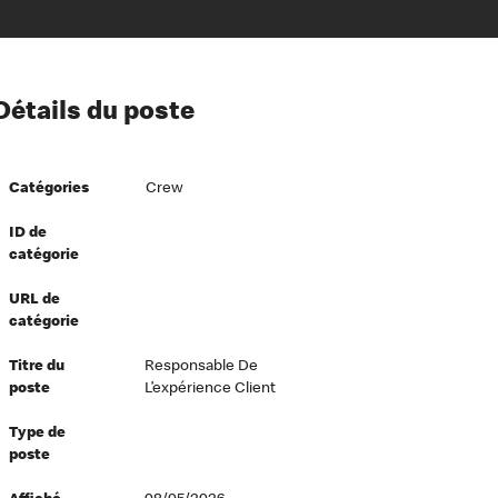
ion à l’égard de nos employés
Détails du poste
ipes directeurs
 équité et inclusion
Catégories
Crew
vers le succès
écurité au travail
ID de
catégorie
dements
URL de
catégorie
Titre du
Responsable De
poste
L’expérience Client
Type de
poste