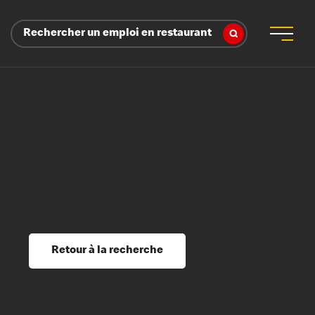
Rechercher un emploi en restaurant
 d’employeur
s sociaux, récompenses et reconnaissance
é
ssage et perfectionnement
s du savoir
Retour à la recherche