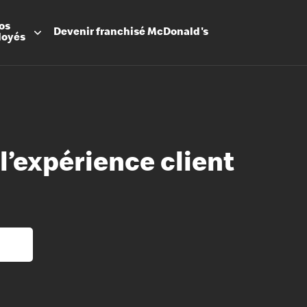
os
Devenir
franchisé
McDonald's
loyés
’expérience client
Promesse
Avantage
Flexibilit
Apprenti
Les Arche