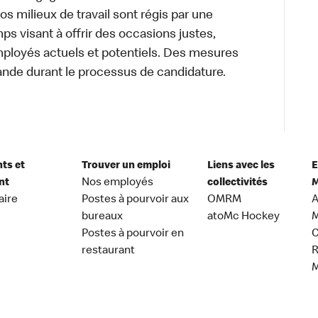
 Nos milieux de travail sont régis par une
s visant à offrir des occasions justes,
mployés actuels et potentiels. Des mesures
ande durant le processus de candidature.
nts et
Trouver un emploi
Liens avec les
E
nt
Nos employés
collectivités
M
aire
Postes à pourvoir aux
OMRM
A
bureaux
atoMc Hockey
M
Postes à pourvoir en
C
restaurant