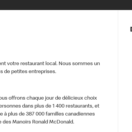
Notre vis
Nos princ
Valeurs
Diversité,
En route 
Santé et s
t votre restaurant local. Nous sommes un
Accommo
 de petites entreprises.
nous offrons chaque jour de délicieux choix
personnes dans plus de 1 400 restaurants, et
e à plus de 387 000 familles canadiennes
re des Manoirs Ronald McDonald.