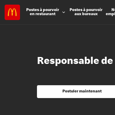
Postes à
pourvoir
Postes à
pourvoir
N
en restaurant
aux bureaux
emp
Responsable de l
Postuler maintenant