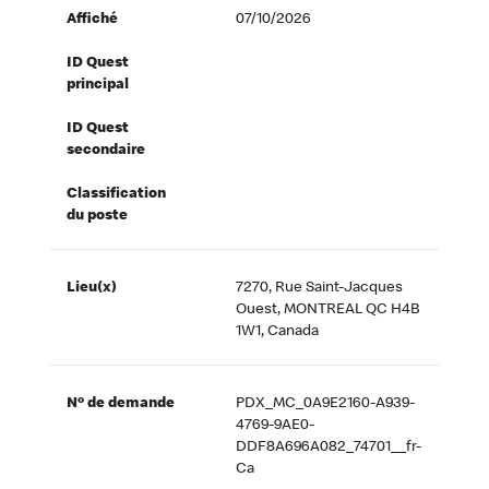
Affiché
07/10/2026
ID Quest
principal
ID Quest
secondaire
Classification
du poste
Lieu(x)
7270, Rue Saint-Jacques
Ouest, MONTREAL QC H4B
1W1, Canada
Nº de demande
PDX_MC_0A9E2160-A939-
4769-9AE0-
DDF8A696A082_74701__fr-
Ca