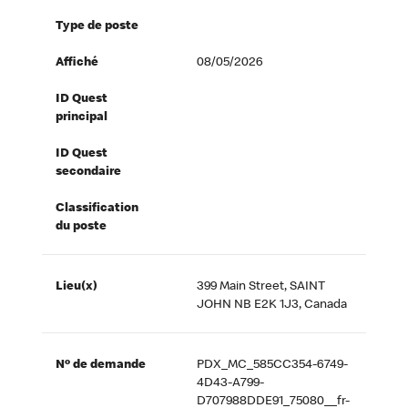
Type de poste
Affiché
08/05/2026
ID Quest
principal
ID Quest
secondaire
Classification
du poste
Lieu(x)
399 Main Street, SAINT
JOHN NB E2K 1J3, Canada
Nº de demande
PDX_MC_585CC354-6749-
4D43-A799-
D707988DDE91_75080__fr-