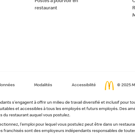
Postes à pourvoir en
C
restaurant
données
Modalités
Accessibilité
© 2025 Mc
ts s'engagent à offrir un milieu de travail diversifié et inclusif pour to
, équitables et accessibles à tous les employés et futurs employés. Des
s du restaurant auquel vous postulez.
tionnez, l'emploi pour lequel vous postulez peut être dans un restauran
s franchisés sont des employeurs indépendants responsables de toutes 