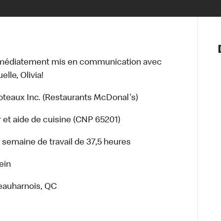
Notre vis
Nos princ
mmédiatement mis en communication avec
Valeurs
lle, Olivia!
Diversité,
En route 
oteaux Inc. (Restaurants McDonal's)
Santé et s
Accommo
 et aide de cuisine (CNP 65201)
e semaine de travail de 37,5 heures
ein
Beauharnois, QC