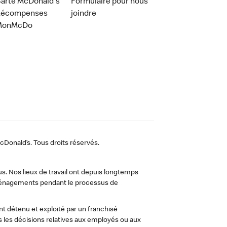
arte McDonald's
Formulaire pour nous
Récompenses
joindre
MonMcDo
Donald’s. Tous droits réservés.
us. Nos lieux de travail ont depuis longtemps
 aménagements pendant le processus de
t détenu et exploité par un franchisé
les décisions relatives aux employés ou aux