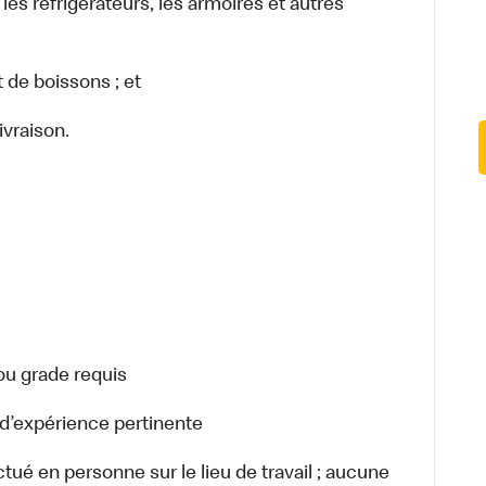
 les réfrigérateurs, les armoires et autres
t de boissons ; et
vraison.
 ou grade requis
 d’expérience pertinente
ffectué en personne sur le lieu de travail ; aucune