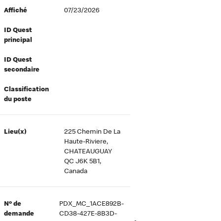
Affiché
07/23/2026
ID Quest
principal
ID Quest
secondaire
Classification
du poste
Lieu(x)
225 Chemin De La
Haute-Riviere,
CHATEAUGUAY
QC J6K 5B1,
Canada
Nº de
PDX_MC_1ACE892B-
demande
CD38-427E-8B3D-