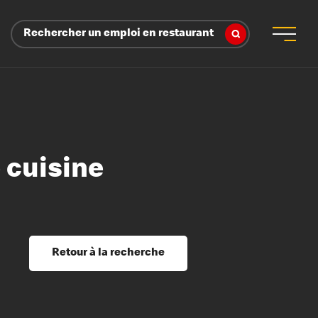
Rechercher un emploi en restaurant
 cuisine
 d’employeur
s sociaux, récompenses et reconnaissance
é
ssage et perfectionnement
s du savoir
Retour à la recherche