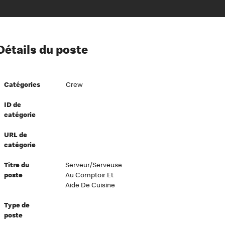
ion à l’égard de nos employés
Détails du poste
ipes directeurs
 équité et inclusion
Catégories
Crew
vers le succès
écurité au travail
ID de
catégorie
dements
URL de
catégorie
Titre du
Serveur/serveuse
poste
Au Comptoir Et
Aide De Cuisine
Type de
poste