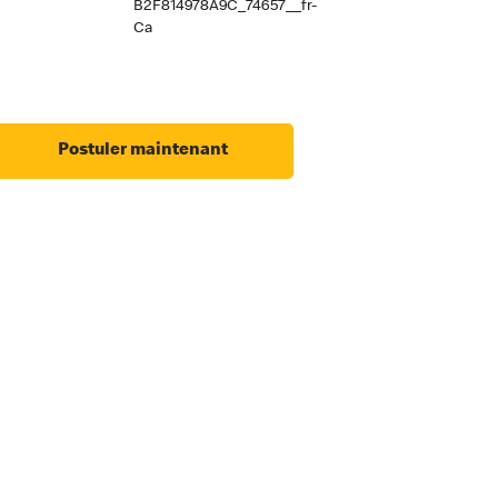
B2F814978A9C_74657__fr-
Ca
Postuler maintenant