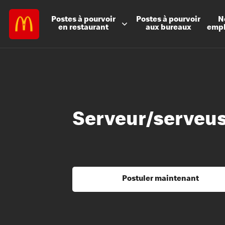
Postes à
pourvoir
Postes à
pourvoir
N
en restaurant
aux bureaux
emp
Serveur/serveus
Postuler maintenant