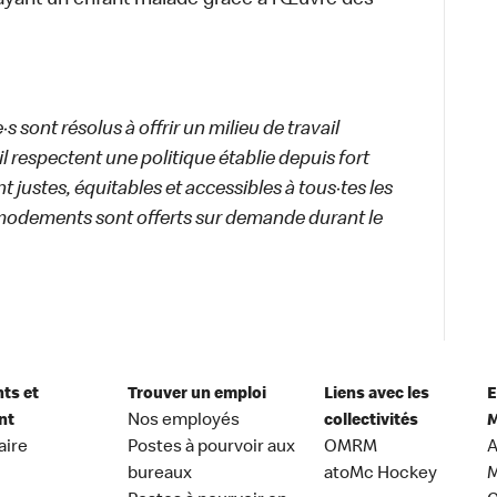
ayant un enfant malade grâce à l’Œuvre des
 sont résolus à offrir un milieu de travail
ail respectent une politique établie depuis fort
 justes, équitables et accessibles à tous·tes les
modements sont offerts sur demande durant le
nts et
Trouver un emploi
Liens avec les
E
nt
Nos employés
collectivités
M
aire
Postes à pourvoir aux
OMRM
A
bureaux
atoMc Hockey
M