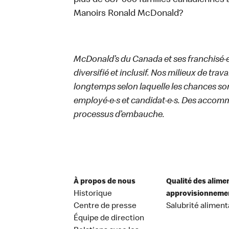
plus de 387 000 familles canadiennes 
Manoirs Ronald McDonald?
McDonald’s du Canada et ses franchisé·e·s
diversifié et inclusif. Nos milieux de trav
longtemps selon laquelle les chances sont
employé·e·s et candidat·e·s. Des accom
processus d’embauche.
À propos de nous
Qualité des alime
Historique
approvisionneme
Centre de presse
Salubrité aliment
Équipe de direction