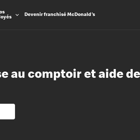
os
Devenir
franchisé
McDonald's
loyés
e au comptoir et aide de
Promesse
Avantage
Flexibilit
Apprenti
Les Arche