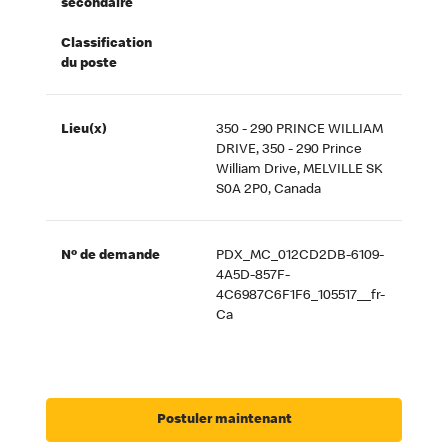
secondaire
Classification
du poste
Lieu(x)
350 - 290 PRINCE WILLIAM
DRIVE, 350 - 290 Prince
William Drive, MELVILLE SK
S0A 2P0, Canada
Nº de demande
PDX_MC_012CD2DB-6109-
4A5D-857F-
4C6987C6F1F6_105517__fr-
Ca
Postuler maintenant