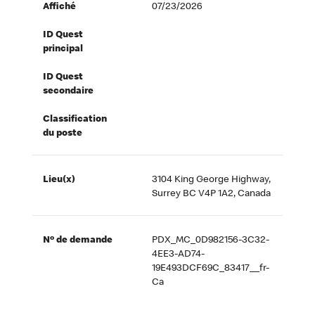
Affiché
07/23/2026
ID Quest
principal
ID Quest
secondaire
Classification
du poste
Lieu(x)
3104 King George Highway,
Surrey BC V4P 1A2, Canada
Nº de demande
PDX_MC_0D982156-3C32-
4EE3-AD74-
19E493DCF69C_83417__fr-
Ca