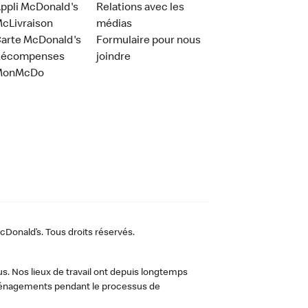
ppli McDonald's
Relations avec les
cLivraison
médias
arte McDonald's
Formulaire pour nous
Récompenses
joindre
MonMcDo
Donald’s. Tous droits réservés.
us. Nos lieux de travail ont depuis longtemps
 aménagements pendant le processus de