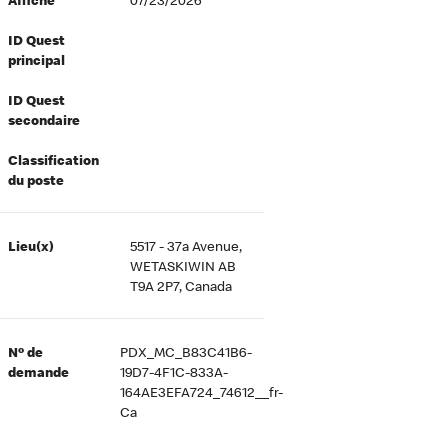
Affiché
07/23/2026
ID Quest
principal
ID Quest
secondaire
Classification
du poste
Lieu(x)
5517 - 37a Avenue,
WETASKIWIN AB
T9A 2P7, Canada
Nº de
PDX_MC_B83C41B6-
demande
19D7-4F1C-833A-
164AE3EFA724_74612__fr-
Ca