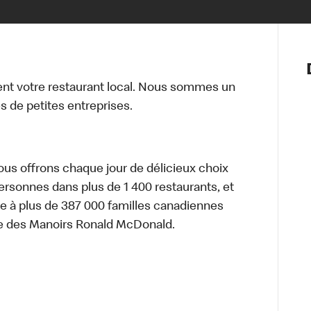
Notre vis
Nos princ
t votre restaurant local. Nous sommes un
Valeurs
 de petites entreprises.
Diversité,
En route 
Santé et s
Accommo
nous offrons chaque jour de délicieux choix
personnes dans plus de 1 400 restaurants, et
e à plus de 387 000 familles canadiennes
re des Manoirs Ronald McDonald.