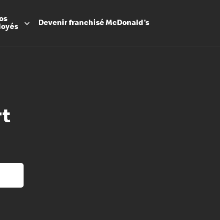
os
Devenir
franchisé
McDonald's
loyés
rt
Promesse
Avantage
Flexibilit
Apprenti
Les Arche