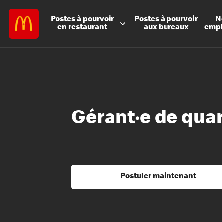
Postes à
pourvoir
Postes à
pourvoir
N
en restaurant
aux bureaux
emp
Gérant·e de qua
Postuler maintenant