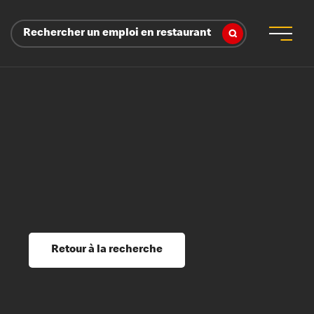
Rechercher un emploi en restaurant
 d’employeur
s sociaux, récompenses et reconnaissance
é
ssage et perfectionnement
s du savoir
Retour à la recherche