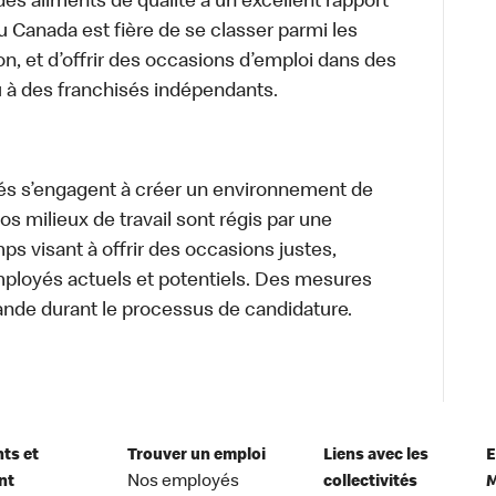
des aliments de qualité à un excellent rapport
u Canada est fière de se classer parmi les
on, et d’offrir des occasions d’emploi dans des
u à des franchisés indépendants.
és s’engagent à créer un environnement de
 Nos milieux de travail sont régis par une
s visant à offrir des occasions justes,
mployés actuels et potentiels. Des mesures
ande durant le processus de candidature.
nts et
Trouver un emploi
Liens avec les
E
nt
Nos employés
collectivités
M