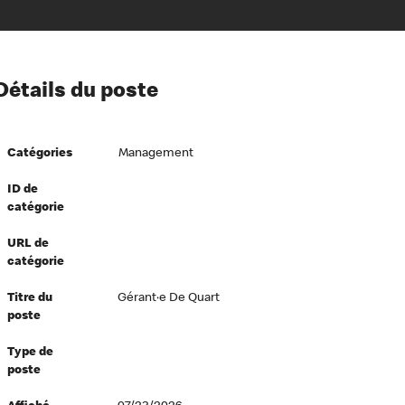
ion à l’égard de nos employés
Détails du poste
ipes directeurs
 équité et inclusion
Catégories
Management
vers le succès
écurité au travail
ID de
catégorie
dements
URL de
catégorie
Titre du
Gérant·e De Quart
poste
Type de
poste