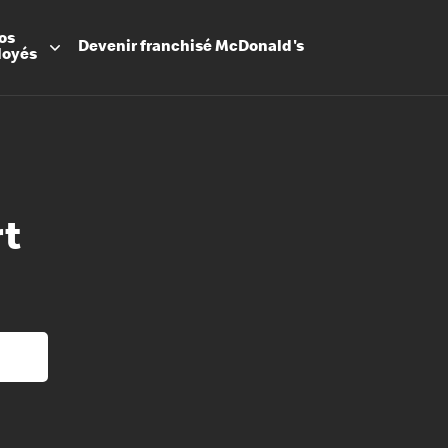
os
Devenir
franchisé
McDonald's
loyés
rt
Promesse
Avantage
Flexibilit
Apprenti
Les Arche