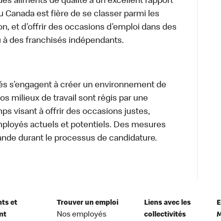
des aliments de qualité à un excellent rapport
u Canada est fière de se classer parmi les
on, et d’offrir des occasions d’emploi dans des
u à des franchisés indépendants.
és s’engagent à créer un environnement de
 Nos milieux de travail sont régis par une
s visant à offrir des occasions justes,
mployés actuels et potentiels. Des mesures
ande durant le processus de candidature.
nts et
Trouver un emploi
Liens avec les
E
nt
Nos employés
collectivités
M