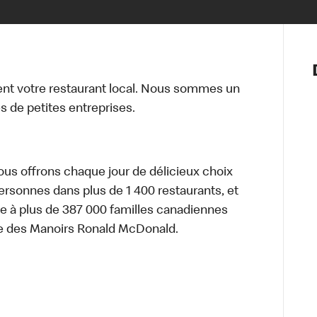
Notre vis
Nos princ
t votre restaurant local. Nous sommes un
Valeurs
 de petites entreprises.
Diversité,
En route 
Santé et s
Accommo
nous offrons chaque jour de délicieux choix
personnes dans plus de 1 400 restaurants, et
e à plus de 387 000 familles canadiennes
re des Manoirs Ronald McDonald.