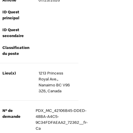
Affiché
07/23/2026
ID Quest
principal
ID Quest
secondaire
Classification
du poste
Lieu(x)
1213 Princess
Royal Ave.,
Nanaimo BC V9S
3Z6, Canada
Nº de
PDX_MC_42106B45-DDED-
demande
48BA-A4C5-
9C34FDFAEAA2_72362__fr-
Ca