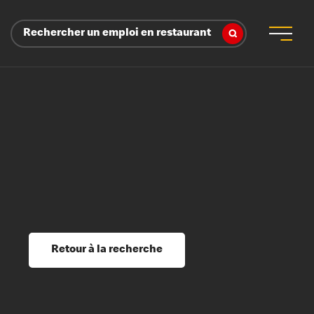
Rechercher un emploi en restaurant
 d’employeur
s sociaux, récompenses et reconnaissance
é
ssage et perfectionnement
s du savoir
Retour à la recherche