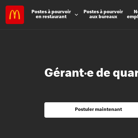
Postes à
pourvoir
Postes à
pourvoir
N
en restaurant
aux bureaux
emp
Gérant·e de qua
Postuler maintenant