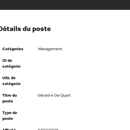
ion à l’égard de nos employés
Détails du poste
ipes directeurs
 équité et inclusion
Catégories
Management
vers le succès
écurité au travail
ID de
catégorie
dements
URL de
catégorie
Titre du
Gérant·e De Quart
poste
Type de
poste