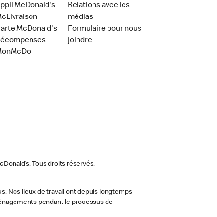
ppli McDonald's
Relations avec les
cLivraison
médias
arte McDonald's
Formulaire pour nous
Récompenses
joindre
MonMcDo
Donald’s. Tous droits réservés.
us. Nos lieux de travail ont depuis longtemps
 aménagements pendant le processus de