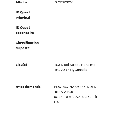
Affiché
07/23/2026
ID Quest
principal
ID Quest
secondaire
Classification
du poste
Lieu(x)
193 Nicol Street, Nanaimo
BC V9R 4T1, Canada
Nº de demande
PDX_MC_42106B45-DDED-
48BA-A4C5-
9C34FDFAEAA2_72369__fr-
Ca