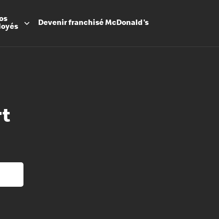
os
Devenir
franchisé
McDonald's
loyés
rt
Promesse
Avantage
Flexibilit
Apprenti
Les Arche