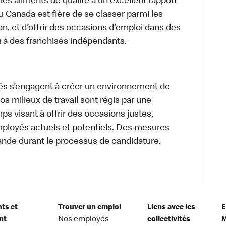
des aliments de qualité à un excellent rapport
u Canada est fière de se classer parmi les
on, et d’offrir des occasions d’emploi dans des
u à des franchisés indépendants.
és s’engagent à créer un environnement de
 Nos milieux de travail sont régis par une
s visant à offrir des occasions justes,
mployés actuels et potentiels. Des mesures
ande durant le processus de candidature.
nts et
Trouver un emploi
Liens avec les
E
nt
Nos employés
collectivités
M