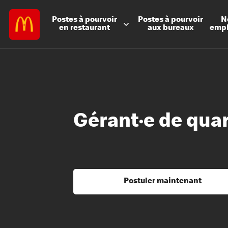
Postes à
pourvoir
Postes à
pourvoir
N
en restaurant
aux bureaux
emp
Gérant·e de qua
Postuler maintenant