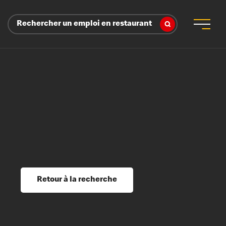
Rechercher un emploi en restaurant
 d’employeur
s sociaux, récompenses et reconnaissance
é
ssage et perfectionnement
s du savoir
Retour à la recherche