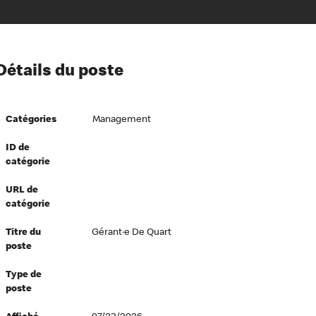
ion à l’égard de nos employés
Détails du poste
ipes directeurs
 équité et inclusion
Catégories
Management
vers le succès
écurité au travail
ID de
catégorie
dements
URL de
catégorie
Titre du
Gérant·e De Quart
poste
Type de
poste