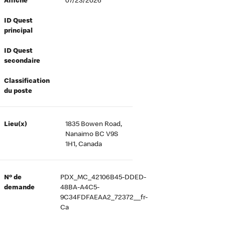
Affiché
07/23/2026
ID Quest
principal
ID Quest
secondaire
Classification
du poste
Lieu(x)
1835 Bowen Road,
Nanaimo BC V9S
1H1, Canada
Nº de
PDX_MC_42106B45-DDED-
demande
48BA-A4C5-
9C34FDFAEAA2_72372__fr-
Ca