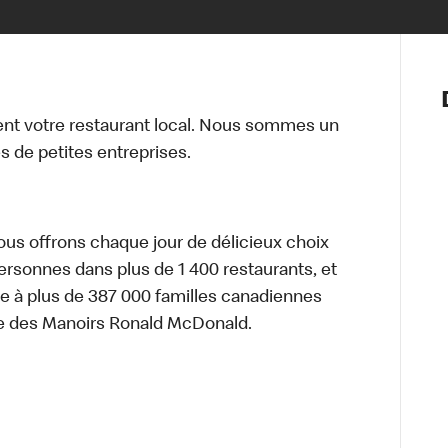
Notre vis
Nos princ
t votre restaurant local. Nous sommes un
Valeurs
 de petites entreprises.
Diversité,
En route 
Santé et s
Accommo
nous offrons chaque jour de délicieux choix
personnes dans plus de 1 400 restaurants, et
e à plus de 387 000 familles canadiennes
re des Manoirs Ronald McDonald.