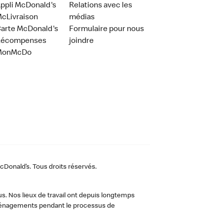
ppli McDonald's
Relations avec les
cLivraison
médias
arte McDonald's
Formulaire pour nous
Récompenses
joindre
MonMcDo
Donald’s. Tous droits réservés.
us. Nos lieux de travail ont depuis longtemps
 aménagements pendant le processus de